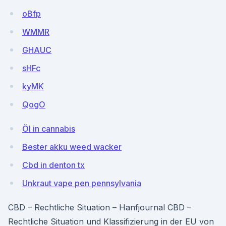
oBfp
WMMR
GHAUC
sHFc
kyMK
QogO
Öl in cannabis
Bester akku weed wacker
Cbd in denton tx
Unkraut vape pen pennsylvania
CBD – Rechtliche Situation – Hanfjournal CBD –
Rechtliche Situation und Klassifizierung in der EU von