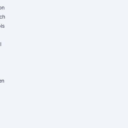
on
rch
is
Öl
en