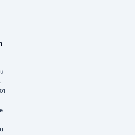
n
u
.
01
ie
zu