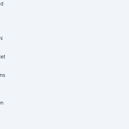
nd
.
N
et
ns
en