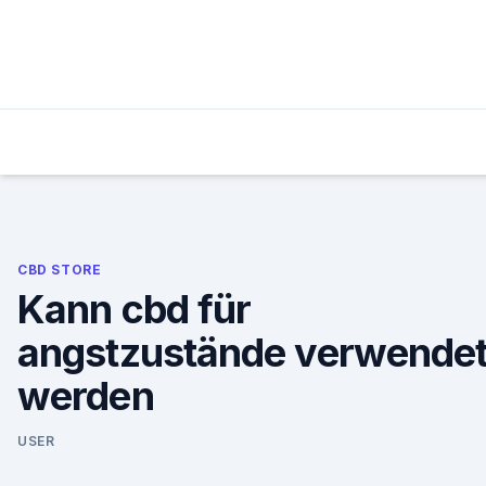
Skip
to
content
CBD STORE
Kann cbd für
angstzustände verwende
werden
USER