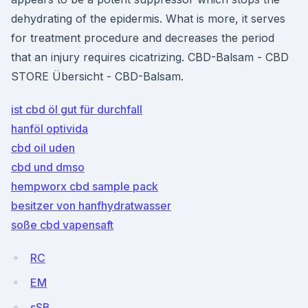
dehydrating of the epidermis. What is more, it serves
for treatment procedure and decreases the period
that an injury requires cicatrizing. CBD-Balsam - CBD
STORE Übersicht - CBD-Balsam.
ist cbd öl gut für durchfall
hanföl optivida
cbd oil uden
cbd und dmso
hempworx cbd sample pack
besitzer von hanfhydratwasser
soße cbd vapensaft
RC
EM
sSB